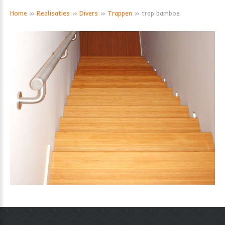
Home
»
Realisaties
»
Divers
»
Trappen
» trap bamboe