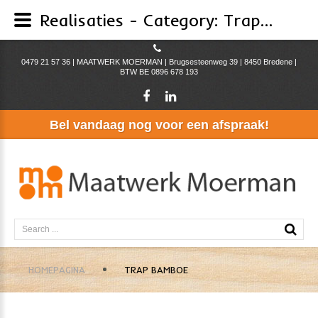
Realisaties - Category: Trappen - Image: trap bamboe
0479 21 57 36 | MAATWERK MOERMAN | Brugsesteenweg 39 | 8450 Bredene |
BTW BE 0896 678 193
Bel
vandaag
nog
voor
een
afspraak!
Search
...
HOMEPAGINA
TRAP BAMBOE