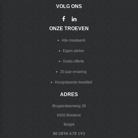
VOLG
ONS
ONZE
TROEVEN
Alle maatwerk
Eigen atelier
Gratis offerte
20 jaar ervaring
Hoogstaande kwaliteit
ADRES
Brugsesteenweg 39
8450 Bredene
België
BE 0896 678 193