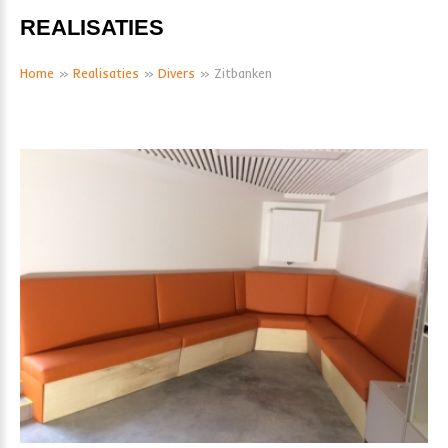
REALISATIES
Home
»
Realisaties
»
Divers
» Zitbanken