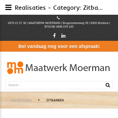
Realisaties - Category: Zitbanken
0479 21 57 36 | MAATWERK MOERMAN | Brugsesteenweg 39 | 8450 Bredene |
BTW BE 0896 678 193
Bel
vandaag
nog
voor
een
afspraak!
Search
...
HOMEPAGINA
ZITBANKEN